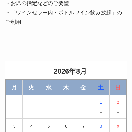
・お席の指定などのご要望
・「ワインセラー内・ボトルワイン飲み放題」の
ご利用
                    2026年8月                
月
火
水
木
金
土
日
1
2
-
-
3
4
5
6
7
8
9