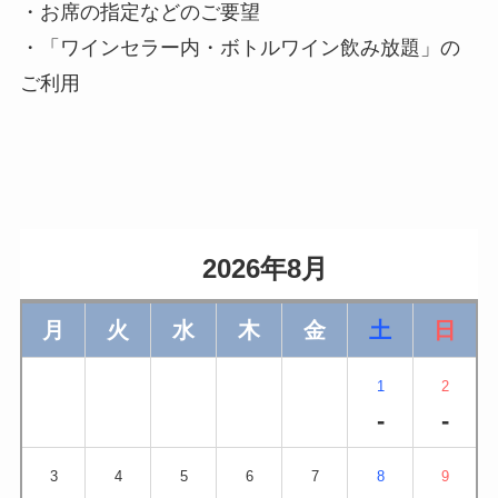
・お席の指定などのご要望
・「ワインセラー内・ボトルワイン飲み放題」の
ご利用
                    2026年8月                
月
火
水
木
金
土
日
1
2
-
-
3
4
5
6
7
8
9